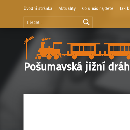
Úvodní stránka
Aktuality
Co u nás najdete
Jak k
Vyhledávání
Pošumavská jižní drá